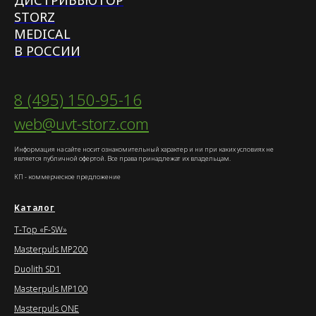
STORZ
MEDICAL
В РОССИИ
8 (495) 150-95-16
web@uvt-storz.com
Информация на сайте носит ознакомительный характер и ни при каких условиях не
является публичной офертой. Все права принадлежат их владельцам.
КП - коммерческое предложение
Каталог
T-Top «F-SW»
Masterpuls MP200
Duolith SD1
Masterpuls MP100
Masterpuls ONE