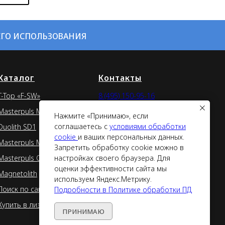
ЕГО ИСПОЛЬЗОВАНИЯ
Каталог
Контакты
T-Top «F-SW»
8 (495) 150-95-16
Masterpuls MP200
web@uvt-storz.com
Нажмите «Принимаю», если
соглашаетесь с
условиями обработки
Duolith SD1
Москва, ул. Скаковая
cookie
и ваших персональных данных.
36 стр. 2, офис 200
Masterpuls MP100
Запретить обработку cookie можно в
Демозал в Москве
настройках своего браузера. Для
Masterpuls ONE
оценки эффективности сайта мы
Отзывы
Magnetolith
используем Яндекс.Метрику.
Статьи
Поиск по сайту
Подробности в Политике обработки ПД
Вопросы и ответы
Купить в лизинг
ПРИНИМАЮ