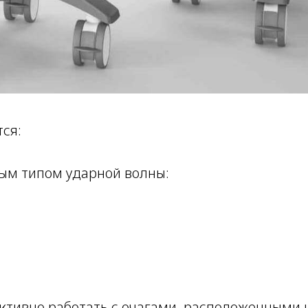
ся:
ным типом ударной волны:
тивно работать с очагами, расположенными на