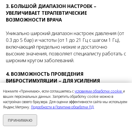
3. БОЛЬШОЙ ДИАПАЗОН НАСТРОЕК –
УВЕЛИЧИВАЕТ ТЕРАПЕВТИЧЕСКИЕ
ВОЗМОЖНОСТИ ВРАЧА
Уникально широкий диапазон настроек давления (от
0.3 до 5 бар) и частоты (от 1 до 21 Гц с шагом 1 Гц),
включающий предельно низкие и достаточно
высокие значения, позволяет специалисту работать с
широким кругом заболеваний.
4. ВОЗМОЖНОСТЬ ПРОВЕДЕНИЯ
ВИБРОСТИМУЛЯЦИИ – ДЛЯ УСИЛЕНИЯ
ЛЕЧЕБНОГО ДЕЙСТВИЯ УВТ
Нажмите «Принимаю», если соглашаетесь с
условиями обработки cookie
и
ваших персональных данных. Запретить обработку cookie можно в
Дополнительный аппликатор V-ACTOR позволяет
настройках своего браузера. Для оценки эффективности сайта мы используем
проводить вибротерапию тканей на частоте до 50
Яндекс.Метрику.
Подробности в Политике обработки ПД
Гц. Низкочастотное воздействие (21- 35 Гц)
ПРИНИМАЮ
активирует нервно-мышечную систему,
высокочастотное (36-50 Гц) оказывает