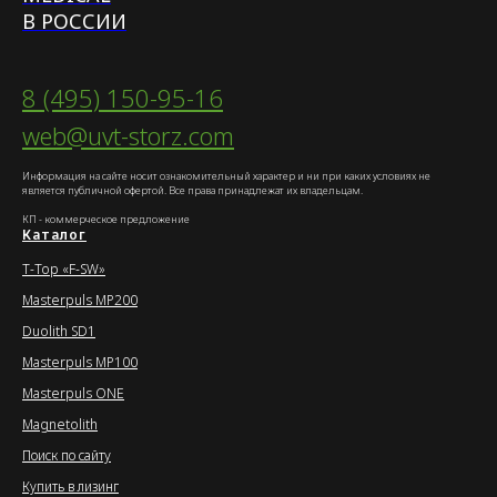
В РОССИИ
8 (495) 150-95-16
web@uvt-storz.com
Информация на сайте носит ознакомительный характер и ни при каких условиях не
является публичной офертой. Все права принадлежат их владельцам.
КП - коммерческое предложение
Каталог
T-Top «F-SW»
Masterpuls MP200
Duolith SD1
Masterpuls MP100
Masterpuls ONE
Magnetolith
Поиск по сайту
Купить в лизинг